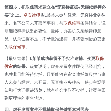
第四步，把取保请求建立在“无直接证据+无继续羁押必
要”之上。
卓安律师
将L某某未参与经营、无直接业务往
来、名下公司未开票等事实，与
取保候审
条件结合，说
明继续羁押缺乏必要性。最终，办案机关采纳律师意
见，认为证据不足，不予批准逮捕，并将强制措施变更
为
取保候审
。
【最终结果】
L某某成功获得不予批准逮捕、变更
取保
候审
的结果。
该案说明，虚开发票案件即使已经刑拘，
也并非只能等待批捕。只要能够在审查逮捕阶段把当事
人未参与经营、未开票、无直接业务往来、缺少主观明
知和行为证据讲清楚，就有机会争取不批捕，让案件回
到更理性的审查轨道。
四、虚开发票案件不批捕取保关键要素对照表