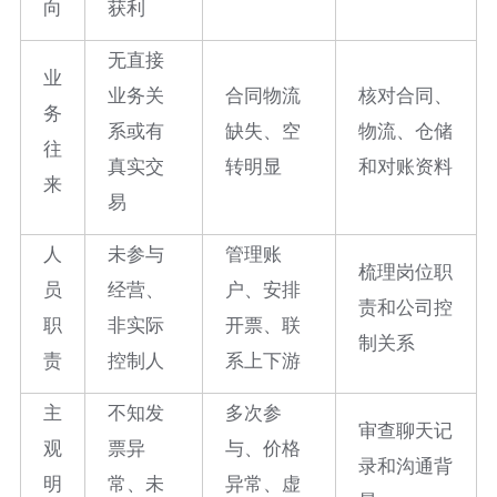
向
获利
无直接
业
业务关
合同物流
核对合同、
务
系或有
缺失、空
物流、仓储
往
真实交
转明显
和对账资料
来
易
人
未参与
管理账
梳理岗位职
员
经营、
户、安排
责和公司控
职
非实际
开票、联
制关系
责
控制人
系上下游
主
不知发
多次参
审查聊天记
观
票异
与、价格
录和沟通背
明
常、未
异常、虚