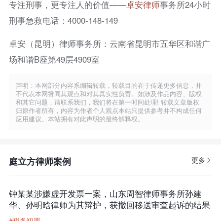
专注刑事，更专注人的价值——
卓安律师
事务所24小时
刑事急救电话：4000-148-149
卓安（昆明）律师事务所：云南省昆明市五华区和谐广
场和谐B座第49层4909室
声明：本网部分内容系编辑转载，转载目的在于传递更多信息，并
不代表本网赞同其观点和对其真实性负责。如涉及作品内容、版权
和其它问题，请联系我们，我们将在第一时间处理! 转载文章版权
归原作者所有，内容为作者个人观点本站只提供参考并不构成任何
应用建议。本站拥有对此声明的最终解释权。
庭立方律师案例
更多
钟某某涉嫌虚开发票一案，山东周智律师事务所孙建
华、孙明晗律师为其辩护，获撤回移送审查起诉的结果
#税务犯罪