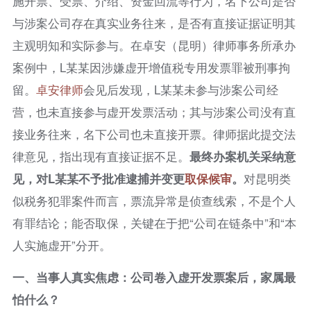
施开票、受票、介绍、资金回流等行为，名下公司是否
与涉案公司存在真实业务往来，是否有直接证据证明其
主观明知和实际参与。在卓安（昆明）律师事务所承办
案例中，L某某因涉嫌虚开增值税专用发票罪被刑事拘
留。
卓安律师
会见后发现，L某某未参与涉案公司经
营，也未直接参与虚开发票活动；其与涉案公司没有直
接业务往来，名下公司也未直接开票。律师据此提交法
律意见，指出现有直接证据不足。
最终办案机关采纳意
见，对L某某不予批准逮捕并变更
取保候审
。
对昆明类
似税务犯罪案件而言，票流异常是侦查线索，不是个人
有罪结论；能否取保，关键在于把“公司在链条中”和“本
人实施虚开”分开。
一、当事人真实焦虑：公司卷入虚开发票案后，家属最
怕什么？