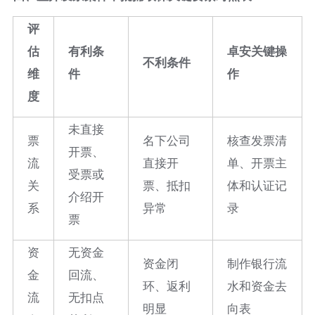
评
估
有利条
卓安关键操
不利条件
维
件
作
度
未直接
票
名下公司
核查发票清
开票、
流
直接开
单、开票主
受票或
关
票、抵扣
体和认证记
介绍开
系
异常
录
票
资
无资金
资金闭
制作银行流
金
回流、
环、返利
水和资金去
流
无扣点
明显
向表