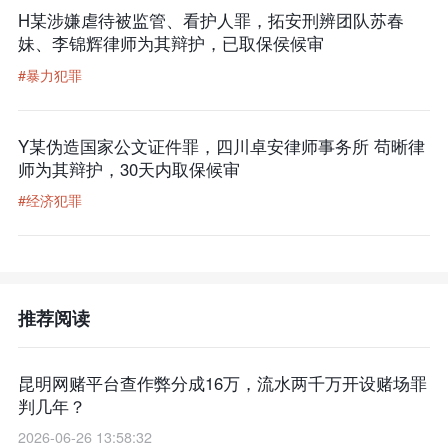
H某涉嫌虐待被监管、看护人罪，拓安刑辨团队苏春
妹、李锦辉律师为其辩护，已取保侯候审
#暴力犯罪
Y某伪造国家公文证件罪，四川卓安律师事务所 苟晰律
师为其辩护，30天内取保候审
#经济犯罪
推荐阅读
昆明网赌平台查作弊分成16万，流水两千万开设赌场罪
判几年？
2026-06-26 13:58:32