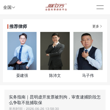

全国
推荐律师
更多
晏建强
陈沛文
马子伟
实务指南｜昆明虚开发票被刑拘，审查逮捕阶段怎
么争取不批捕取保
发布时间：2026-06-26 13:58:30