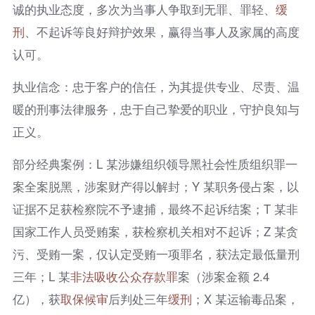
诚的执业态度，多次为当事人争取到无罪、罪轻、
缓
刑
、不起诉等良好辩护效果，赢得当事人及家属的高度
认可。
执业信念：忠于客户的信任，为其提供专业、尽责、温
暖的刑事法律服务，忠于自己挚爱的职业，守护良知与
正义。
部分经典案例：L 某涉嫌组织领导黑社会性质组织罪一
案全案脱黑，涉案财产得以解封；Y 某职务侵占案，以
证据不足获检察院不予逮捕，最终不起诉结案；T 某非
国家工作人员受贿案，获检察机关相对不起诉；Z 某贪
污、受贿一案，仅认定受贿一项罪名，获法定最低量刑
三年；L 某
非法吸收公众存款罪
案（涉案金额 2.4
亿），获
取保候审
后判处三年
缓刑
；X 某运输毒品案，