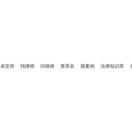
TINGLIFANG
庭立方·律师图书馆
卓安所
找律师
问律师
查罪名
搜案例
法律知识库
百万级法律知识库