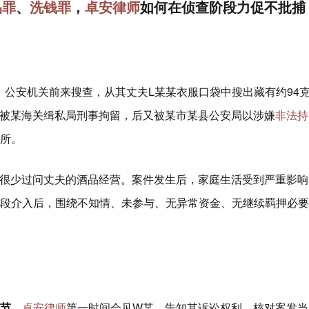
品罪
、
洗钱罪
，
卓安律师
如何在侦查阶段力促不批捕
时，公安机关前来搜查，从其丈夫L某某衣服口袋中搜出藏有约94
被某海关缉私局刑事拘留，后又被某市某县公安局以涉嫌
非法持
所。
很少过问丈夫的酒品经营。案件发生后，家庭生活受到严重影响
段介入后，围绕不知情、未参与、无异常资金、无继续羁押必要
细节。
卓安律师
第一时间会见W某，告知其诉讼权利，核对案发当