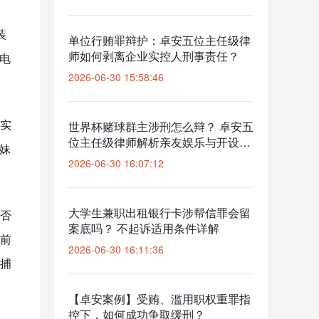
装
单位行贿罪辩护：卓安五位主任级律
师如何剥离企业实控人刑事责任？
电
2026-06-30 15:58:46
实
世界杯赌球群主涉刑怎么辩？ 卓安五
位主任级律师解析亲友娱乐与开设赌
妹
场的边界
2026-06-30 16:07:12
大学生兼职出租银行卡涉帮信罪会留
否
案底吗？ 不起诉适用条件详解
前
2026-06-30 16:11:36
捕
【卓安案例】受贿、滥用职权重罪指
控下，如何成功争取缓刑？