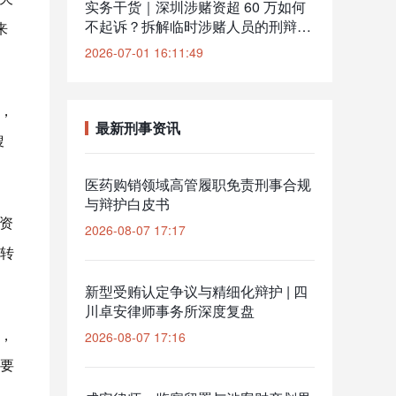
实务干货｜深圳涉赌资超 60 万如何
不起诉？拆解临时涉赌人员的刑辩突
来
破口
2026-07-01 16:11:49
，
最新刑事资讯
搜
医药购销领域高管履职免责刑事合规
与辩护白皮书
资
2026-08-07 17:17
转
新型受贿认定争议与精细化辩护 | 四
川卓安律师事务所深度复盘
，
2026-08-07 17:16
要