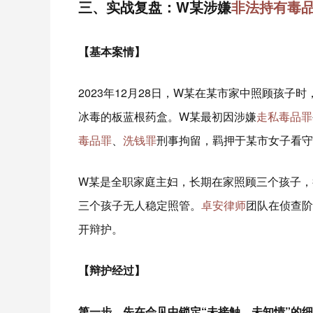
三、实战复盘：W某
涉嫌
非法持有毒
【基本案情】
2023年12月28日，W某在某市家中照顾孩子
冰毒的板蓝根药盒。W某最初因涉嫌
走私毒品罪
毒品罪
、
洗钱罪
刑事拘留，羁押于某市女子看守
W某是全职家庭主妇，长期在家照顾三个孩子，
三个孩子无人稳定照管。
卓安律师
团队在侦查阶
开辩护。
【辩护经过】
第一步，先在会见中锁定“未接触、未知情”的