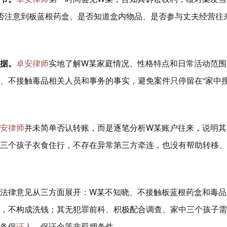
否注意到板蓝根药盒、是否知道盒内物品、是否参与丈夫经营往
据。
卓安律师
实地了解W某家庭情况、性格特点和日常活动范围
、不接触毒品相关人员和事务的事实，避免案件只停留在“家中
安律师
并未简单否认转账，而是逐笔分析W某账户往来，说明其
三个孩子衣食住行，不存在异常第三方牵连，也没有帮助转移、
法律意见从三方面展开：W某不知晓、不接触板蓝根药盒和毒品
，不构成洗钱；其无犯罪前科、积极配合调查、家中三个孩子需
备保
证人
、保证金等非羁押条件。