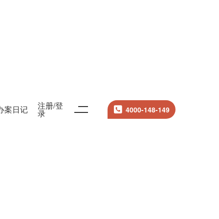
注册/登
办案日记
4000-148-149
录
搜索