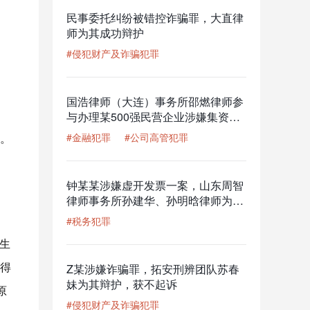
民事委托纠纷被错控诈骗罪，大直律
师为其成功辩护
#侵犯财产及诈骗犯罪
国浩律师（大连）事务所邵燃律师参
与办理某500强民营企业涉嫌集资诈
骗罪案
。
#金融犯罪
#公司高管犯罪
。
钟某某涉嫌虚开发票一案，山东周智
律师事务所孙建华、孙明晗律师为其
辩护，获撤回移送审查起诉的结果
#税务犯罪
生
得
Z某涉嫌诈骗罪，拓安刑辨团队苏春
妹为其辩护，获不起诉
原
#侵犯财产及诈骗犯罪