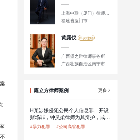
上海中联（厦门）律师事务所
福建省厦门市
黄露仪
严选律师
广西望之辩律师事务所
广西壮族自治区南宁市
案
庭立方律师案例
更多
克
H某涉嫌侵犯公民个人信息罪、开设
赌场罪，钟灵柔律师为其辩护，成功
减少一半刑期
家
#暴力犯罪
#公司高管犯罪
不