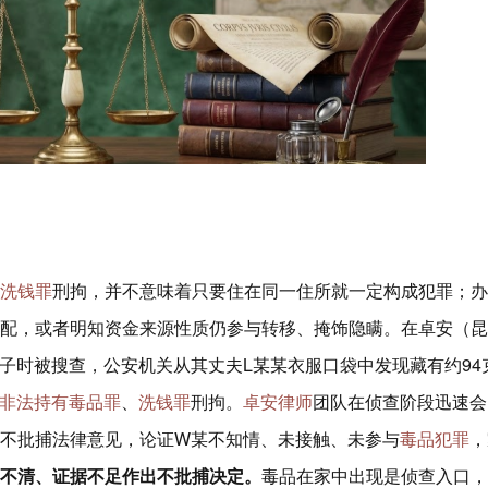
洗钱罪
刑拘，并不意味着只要住在同一住所就一定构成犯罪；办
配，或者明知资金来源性质仍参与转移、掩饰隐瞒。在卓安（昆
子时被搜查，公安机关从其丈夫L某某衣服口袋中发现藏有约94
非法持有毒品罪
、
洗钱罪
刑拘。
卓安律师
团队在侦查阶段迅速会
不批捕法律意见，论证W某不知情、未接触、未参与
毒品犯罪
，
不清、证据不足作出不批捕决定。
毒品在家中出现是侦查入口，