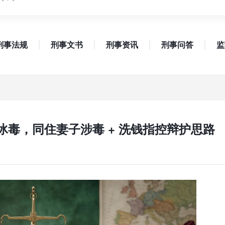
刑事法规
刑事文书
刑事资讯
刑事问答
监
克冰毒，同住妻子涉毒 + 洗钱指控辩护思路