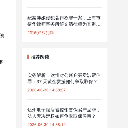
纪某涉嫌侵犯著作权罪一案，上海市
捷华律师事务所解文清律师为其辩
护，公安机关撤回起诉意见，检察机
#知识产权犯罪
资
关解除取保候审
推荐阅读
事
实务解析｜达州对公账户买卖涉帮信
罪：37 天黄金救援如何争取取保？
2026-06-30 14:38:27
达州电子烟店被控销售伪劣产品罪，
法人无决定权如何争取取保候审？
2026-06-30 14:38:15