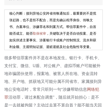
核心判断：接到异地公安跨省传唤通知后，最重要的不是慌
张赶路，也不是拒不配合，而是先确认程序身份、传唤文
书、办案单位、涉嫌罪名和到案方式。帮信罪案件中，自首
能否成立、能否
取保候审
，关键取决于是否自动投案、是否
如实供述主要事实、涉案银行卡或账户控制情况、流水和获
利金额、主观明知证据、退赃退赔及社会危险性等变量。
很多帮信罪案件并不是在本地发生。银行卡、手机卡、
支付宝、微信、U盾、对公账户、虚拟币账户可能被外
地诈骗团伙使用，报案地、被害人所在地、资金流转
地、开户地、抓获地又可能分属不同省市。家属接到异
地公安电话时，常常只听到一句“涉嫌帮助信息
网络犯
罪
活动罪，请过来配合调查”，随后就开始担心：是不
是一去就被拘留？主动过去算不算自首？能不能当天回