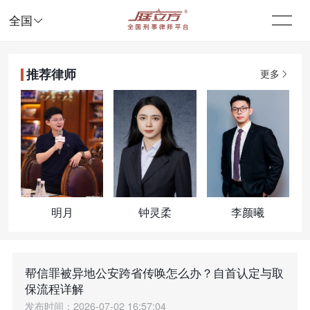

全国
推荐律师
更多
明月
钟灵柔
李颜曦
帮信罪被异地公安跨省传唤怎么办？自首认定与取
保流程详解
发布时间：2026-07-02 16:57:04