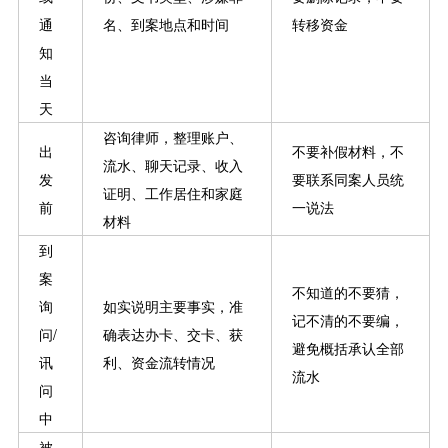
通
名、到案地点和时间
转移资金
知
当
天
咨询律师，整理账户、
出
不要补假材料，不
流水、聊天记录、收入
发
要联系同案人员统
证明、工作居住和家庭
前
一说法
材料
到
案
不知道的不要猜，
询
如实说明主要事实，准
记不清的不要编，
问/
确表达办卡、交卡、获
避免概括承认全部
讯
利、资金流转情况
流水
问
中
被