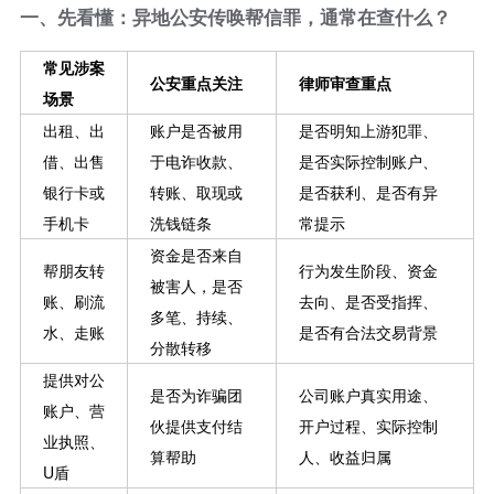
一、先看懂：异地公安传唤帮信罪，通常在查什么？
常见涉案
公安重点关注
律师审查重点
场景
出租、出
账户是否被用
是否明知上游犯罪、
借、出售
于电诈收款、
是否实际控制账户、
银行卡或
转账、取现或
是否获利、是否有异
手机卡
洗钱链条
常提示
资金是否来自
帮朋友转
行为发生阶段、资金
被害人，是否
账、刷流
去向、是否受指挥、
多笔、持续、
水、走账
是否有合法交易背景
分散转移
提供对公
是否为诈骗团
公司账户真实用途、
账户、营
伙提供支付结
开户过程、实际控制
业执照、
算帮助
人、收益归属
U盾