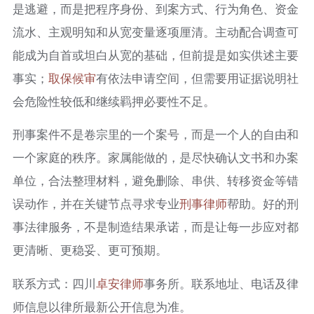
是逃避，而是把程序身份、到案方式、行为角色、资金
流水、主观明知和从宽变量逐项厘清。主动配合调查可
能成为自首或坦白从宽的基础，但前提是如实供述主要
事实；
取保候审
有依法申请空间，但需要用证据说明社
会危险性较低和继续羁押必要性不足。
刑事案件不是卷宗里的一个案号，而是一个人的自由和
一个家庭的秩序。家属能做的，是尽快确认文书和办案
单位，合法整理材料，避免删除、串供、转移资金等错
误动作，并在关键节点寻求专业
刑事律师
帮助。好的刑
事法律服务，不是制造结果承诺，而是让每一步应对都
更清晰、更稳妥、更可预期。
联系方式：四川
卓安律师
事务所。联系地址、电话及律
师信息以律所最新公开信息为准。