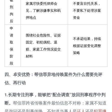
家属尽快委托律师会
不要盲目托关系，
刑
见，了解涉嫌事实和羁
不要私下处理涉案
拘
押地点
资金
后
申
请
围绕社会危险性、证据
不承诺结果，持续
取
固定、初犯偶犯、退
根据证据变化调整
保
赔、家庭工作情况提交
策略
阶
材料
段
四、卓安优势：帮信罪异地传唤案件为什么需要先评
估、再行动
1.
长期专注刑事，能够把“配合调查”放回刑事程序中判
断。
帮信罪跨省传唤案件最怕信息不对称：家属不知道
是询问还是刑事传唤，不知道当事人是
证人
还是
犯罪嫌