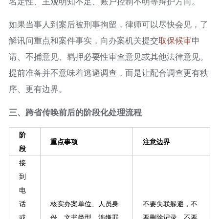
名定性、主观明知不足、账户控制不明等辩护方向。
如果当事人到案后被刑事拘留，律师可以尽快会见，了
解讯问重点和案件事实，向办案机关提交
取保候审
申
请、不捕意见、羁押必要性审查意见或其他法律意见。
提前准备并不意味着逃避调查，而是让配合调查更有秩
序、更有边界。
三、跨省传唤前后的阶段化处理流程
阶
重点事项
注意边界
段
接
到
电
话
核实办案单位、人员身
不要失联躲避，不
或
份、文书类型、涉嫌罪
要删除记录，不要