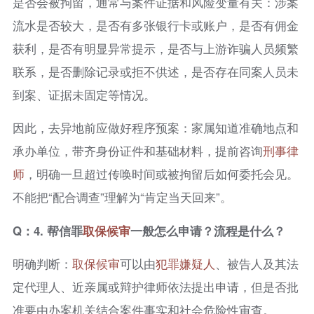
是否会被拘留，通常与案件证据和风险变量有关：涉案
流水是否较大，是否有多张银行卡或账户，是否有佣金
获利，是否有明显异常提示，是否与上游诈骗人员频繁
联系，是否删除记录或拒不供述，是否存在同案人员未
到案、证据未固定等情况。
因此，去异地前应做好程序预案：家属知道准确地点和
承办单位，带齐身份证件和基础材料，提前咨询
刑事律
师
，明确一旦超过传唤时间或被拘留后如何委托会见。
不能把“配合调查”理解为“肯定当天回来”。
Q：4. 帮信罪
取保候审
一般怎么申请？流程是什么？
明确判断：
取保候审
可以由
犯罪嫌疑人
、被告人及其法
定代理人、近亲属或辩护律师依法提出申请，但是否批
准要由办案机关结合案件事实和社会危险性审查。