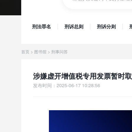
刑法罪名
刑诉总则
刑诉分则
首页
>
图书馆
>
刑事问答
涉嫌虚开增值税专用发票暂时取
发布时间：2025-06-17 10:28:56