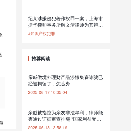
、
纪某涉嫌侵犯著作权罪一案，上海市
捷华律师事务所解文清律师为其辩
护，公安机关撤回起诉意见，检察机
#知识产权犯罪
原
关解除取保候审
因
推荐阅读
亲戚做境外理财产品涉嫌集资诈骗已
经被拘留了，怎么办
2025-06-17 10:35:04
亲戚被指控为亲友非法牟利，律师能
否通过证据审查推翻 "国家利益受损"
篇
认定？
2025-06-18 13:58:16