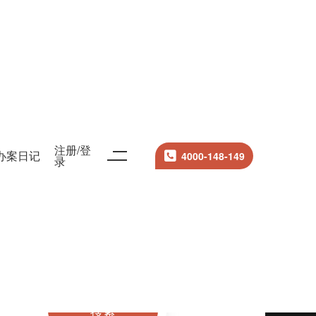
注册/登
办案日记
4000-148-149
录
搜索