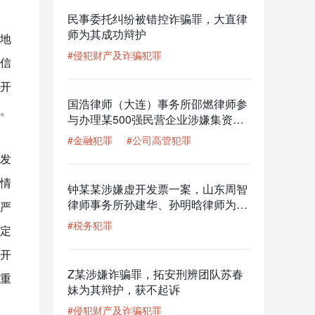
民事委托纠纷被错控诈骗罪，大直律
师为其成功辩护
地
#侵犯财产及诈骗犯罪
信
开
国浩律师（大连）事务所邵燃律师参
。
与办理某500强民营企业涉嫌集资诈
骗罪案
#金融犯罪
#公司高管犯罪
发
情
钟某某涉嫌虚开发票一案，山东周智
律师事务所孙建华、孙明晗律师为其
严
辩护，获撤回移送审查起诉的结果
#税务犯罪
定
开
Z某涉嫌诈骗罪，拓安刑辨团队苏春
重
妹为其辩护，获不起诉
#侵犯财产及诈骗犯罪