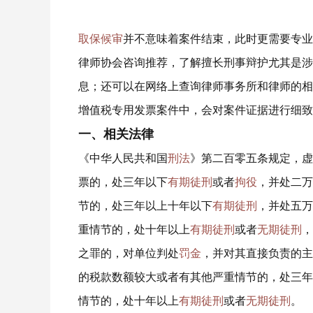
取保候审
并不意味着案件结束，此时更需要专业
律师协会咨询推荐，了解擅长刑事辩护尤其是涉
息；还可以在网络上查询律师事务所和律师的相
增值税专用发票案件中，会对案件证据进行细致
一、相关法律
《中华人民共和国
刑法
》第二百零五条规定，虚
票的，处三年以下
有期徒刑
或者
拘役
，并处二万
节的，处三年以上十年以下
有期徒刑
，并处五万
重情节的，处十年以上
有期徒刑
或者
无期徒刑
，
之罪的，对单位判处
罚金
，并对其直接负责的主
的税款数额较大或者有其他严重情节的，处三年
情节的，处十年以上
有期徒刑
或者
无期徒刑
。