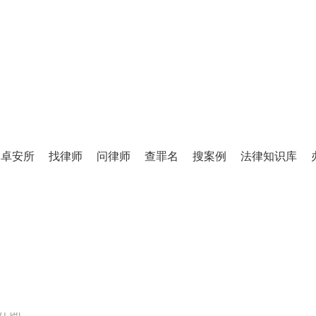
TINGLIFANG
庭立方·律师图书馆
卓安所
找律师
问律师
查罪名
搜案例
法律知识库
百万级法律知识库