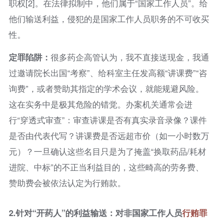
职权[2]。在法律拟制中，他们属于“国家工作人员”。给
他们输送利益，侵犯的是国家工作人员职务的不可收买
性。
定罪陷阱：
很多药企高管认为，我不直接送现金，我通
过邀请院长出国“考察”、给科室主任发高额“讲课费”“咨
询费”，或者赞助其指定的学术会议，就能规避风险。
这在实务中是极其危险的错觉。办案机关通常会进
行“穿透式审查”：审查讲课是否有真实录音录像？课件
是否由代表代写？讲课费是否远超市价（如一小时数万
元）？一旦确认这些名目只是为了掩盖“换取药品/耗材
进院、中标”的不正当利益目的，这些畸高的劳务费、
赞助费会被依法认定为行贿款。
2.
针对“开药人”的利益输送：对非国家工作人员
行贿罪