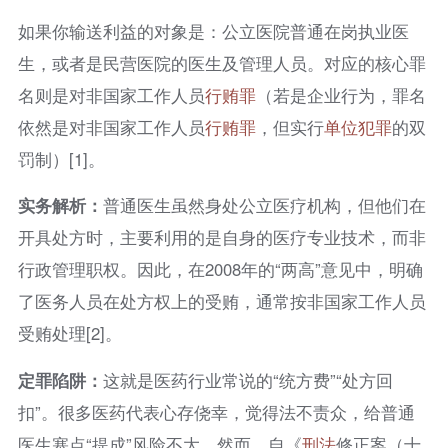
如果你输送利益的对象是：公立医院普通在岗执业医
生，或者是民营医院的医生及管理人员。对应的核心罪
名则是对非国家工作人员
行贿罪
（若是企业行为，罪名
依然是对非国家工作人员
行贿罪
，但实行
单位犯罪
的双
罚制）[1]。
实务解析：
普通医生虽然身处公立医疗机构，但他们在
开具处方时，主要利用的是自身的医疗专业技术，而非
行政管理职权。因此，在2008年的“两高”意见中，明确
了医务人员在处方权上的受贿，通常按非国家工作人员
受贿处理[2]。
定罪陷阱：
这就是医药行业常说的“统方费”“处方回
扣”。很多医药代表心存侥幸，觉得法不责众，给普通
医生塞点“提成”风险不大。然而，自《
刑法
修正案（十