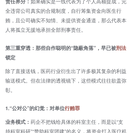
责任界分：
如果确实是一线代表为了个人高额提成，完
全违背公司真实的合规制度，自行筹集资金向医生行
贿，且公司确实不知情、未提供资金通道，那么代表本
人将孤立无援地承担全部刑事责任。
第三重穿透：那些自作聪明的“隐蔽角落”，早已被
刑法
锁定
除了直接送钱，医药行业衍生出了许多极其复杂的利益
输送模式。但在法律的透视镜下，这些模式往往欲盖弥
彰。
1.“
公对公”的幻觉：对单位
行贿罪
业务模式：
药企不把钱给具体的科室主任，而是以“支
持科室科研”“赞助科室团建”的名义，将资金打入医疗机