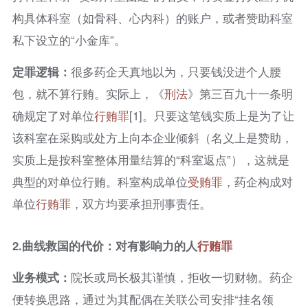
构具体科室（如骨科、心内科）的账户，或者赞助科室
私下设立的“小金库”。
定罪逻辑：
很多药企天真地以为，只要钱没进个人腰
包，就不算行贿。实际上，《
刑法
》第三百九十一条明
确规定了对单位
行贿罪
[1]。只要这笔钱实质上是为了让
该科室在采购或处方上向本企业倾斜（名义上是赞助，
实质上是按科室整体用量结算的“科室返点”），这就是
典型的对单位行贿。科室构成单位
受贿罪
，药企构成对
单位
行贿罪
，双方均要承担刑事责任。
2.
曲线救国的代价：对有影响力的人
行贿罪
业务模式：
院长或局长极其谨慎，拒收一切财物。药企
便转换思路，通过为其配偶在关联公司安排“挂名领