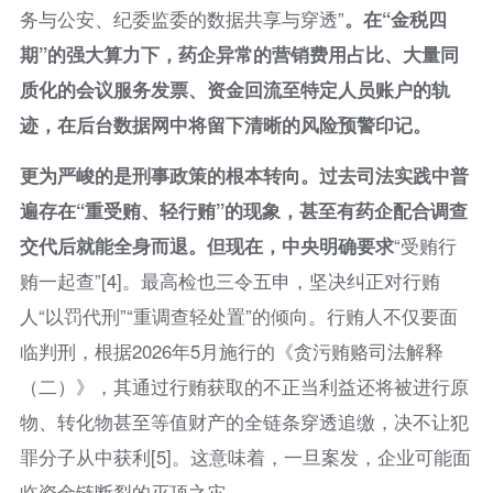
务与公安、纪委监委的数据共享与穿透”
。在“金税四
期”的强大算力下，药企异常的营销费用占比、大量同
质化的会议服务发票、资金回流至特定人员账户的轨
迹，在后台数据网中将留下清晰的风险预警印记。
更为严峻的是刑事政策的根本转向。过去司法实践中普
遍存在“重受贿、轻行贿”的现象，甚至有药企配合调查
交代后就能全身而退。但现在，中央明确要求
“受贿行
贿一起查”[4]。最高检也三令五申，坚决纠正对行贿
人“以罚代刑”“重调查轻处置”的倾向。行贿人不仅要面
临判刑，根据2026年5月施行的《贪污贿赂司法解释
（二）》，其通过行贿获取的不正当利益还将被进行原
物、转化物甚至等值财产的全链条穿透追缴，决不让犯
罪分子从中获利[5]。这意味着，一旦案发，企业可能面
临资金链断裂的灭顶之灾。