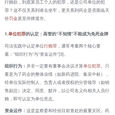
行贿款，到底算员工个人的犯罪，还是公司单位的犯
罪？这不仅关系到谁去坐牢，更关系到药企是否面临天
价
罚金
甚至停牌退市。
1.
单位犯罪
的认定：高管的“不知情”不能成为免死金牌
司法实践中认定单位
行贿罪
，通常考量两个核心要
素：“组织行为”与“资金运作”[3]。
组织行为：
并非一定要有董事会决议才算
单位犯罪
。只
要是为了药企的整体业绩（如新药进院、集采中标），
经单位实际控制人、负责人或者授权的分管领导（如销
售副总）决定、同意、默许，以公司名义向相关人员行
贿，即可认定为单位意志。
资金运作：
这是监察委和经侦目前查处的最重灾区。药