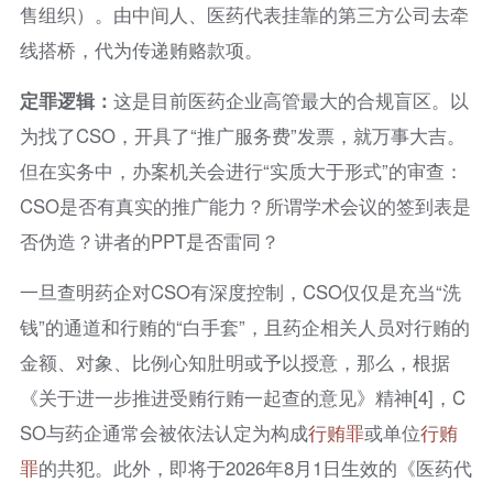
售组织）。由中间人、医药代表挂靠的第三方公司去牵
线搭桥，代为传递贿赂款项。
定罪逻辑：
这是目前医药企业高管最大的合规盲区。以
为找了CSO，开具了“推广服务费”发票，就万事大吉。
但在实务中，办案机关会进行“实质大于形式”的审查：
CSO是否有真实的推广能力？所谓学术会议的签到表是
否伪造？讲者的PPT是否雷同？
一旦查明药企对CSO有深度控制，CSO仅仅是充当“洗
钱”的通道和行贿的“白手套”，且药企相关人员对行贿的
金额、对象、比例心知肚明或予以授意，那么，根据
《关于进一步推进受贿行贿一起查的意见》精神[4]，C
SO与药企通常会被依法认定为构成
行贿罪
或单位
行贿
罪
的共犯。此外，即将于2026年8月1日生效的《医药代