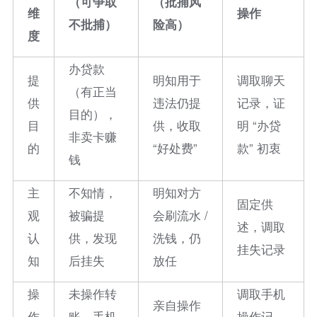
（可争取
（批捕风
维
操作
不批捕）
险高）
度
办贷款
提
明知用于
调取聊天
（有正当
供
违法仍提
记录，证
目的），
目
供，收取
明 “办贷
非卖卡赚
的
“好处费”
款” 初衷
钱
主
不知情，
明知对方
固定供
观
被骗提
会刷流水 /
述，调取
认
供，发现
洗钱，仍
挂失记录
知
后挂失
放任
操
未操作转
调取手机
亲自操作
作
账，手机
操作记