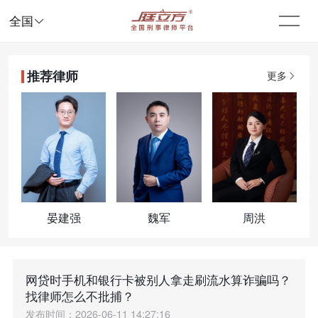

全国
推荐律师
更多
晏建强
魏军
周洪
网贷时手机和银行卡被别人拿走刷流水算诈骗吗？
找律师怎么不批捕？
发布时间：2026-06-11 14:27:16