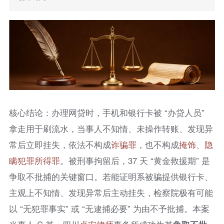
核心结论：办理网贷时，手机和银行卡被 “办贷人员”
拿走用于刷流水，当事人不知情、未操作转账、发现异
常后立即挂失，依法不构成
诈骗罪
，也不构成
掩饰、隐
瞒犯罪所得罪
。被刑事拘留后，37 天 “黄金救援期” 是
争取不批捕的关键窗口。若能证明系被骗提供银行卡、
主观上不知情、发现异常后主动挂失，检察院极有可能
以 “无犯罪事实” 或 “无逮捕必要” 为由不予批捕。本案