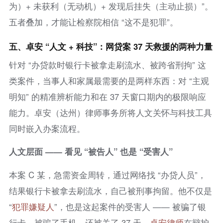
为）+ 未获利（无动机）+ 发现后挂失（主动止损）”。
五者叠加，才能让检察院相信 “这不是犯罪”。
五、卓安 “人文 + 科技”：网贷案 37 天救援的两种力量
针对 “办贷款时银行卡被拿走刷流水、被跨省刑拘” 这
类案件，当事人和家属最需要的是两样东西：对 “主观
明知” 的精准辨析能力和在 37 天窗口期内的极限响应
能力。卓安（达州）律师事务所将人文关怀与科技工具
同时嵌入办案流程。
人文层面 —— 看见 “被告人” 也是 “受害人”
本案 C 某，急需资金周转，通过网络找 “办贷人员”，
结果银行卡被拿去刷流水，自己被刑事拘留。他不仅是
“
犯罪嫌疑人
”，也是这起案件的受害人 —— 被骗了银
行卡、被骗了手机、还被关了 37 天。
卓安律师
在辩护