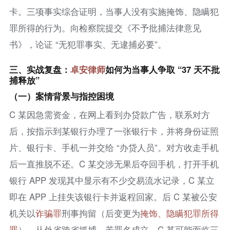
卡。三项事实综合证明，当事人没有实施掩饰、隐瞒犯
罪所得的行为。向检察院提交《不予批捕法律意见
书》，论证 “无犯罪事实、无逮捕必要”。
三、实战复盘：
卓安律师
如何为当事人争取 “37 天不批
捕释放”
（一）案情背景与指控困境
C 某因急需资金，在网上看到办贷款广告，联系对方
后，按指示到某银行办理了一张银行卡，并将身份证照
片、银行卡、手机一并交给 “办贷人员”。对方收走手机
后一直推脱不还。C 某交涉无果后夺回手机，打开手机
银行 APP 发现其中显示有不少交易流水记录，C 某立
即在 APP 上挂失该银行卡并返程回家。后 C 某被公安
机关以
诈骗罪
刑事拘留（后变更为
掩饰、隐瞒犯罪所得
罪
），从外省跨省抓捕。若罪名成立，C 某可能面临三