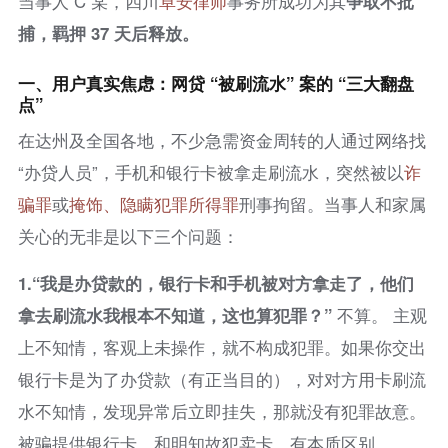
当事人 C 某，四川
卓安律师
事务所成功为其
争取不批
捕，羁押 37 天后释放。
一、用户真实焦虑：网贷 “被刷流水” 案的 “三大翻盘
点”
在达州及全国各地，不少急需资金周转的人通过网络找
“办贷人员”，手机和银行卡被拿走刷流水，突然被以
诈
骗罪
或
掩饰、隐瞒犯罪所得罪
刑事拘留。当事人和家属
关心的无非是以下三个问题：
1.“我是办贷款的，银行卡和手机被对方拿走了，他们
拿去刷流水我根本不知道，这也算犯罪？”
不算。 主观
上不知情，客观上未操作，就不构成犯罪。如果你交出
银行卡是为了办贷款（有正当目的），对对方用卡刷流
水不知情，发现异常后立即挂失，那就没有犯罪故意。
被骗提供银行卡，和明知故犯卖卡，有本质区别。