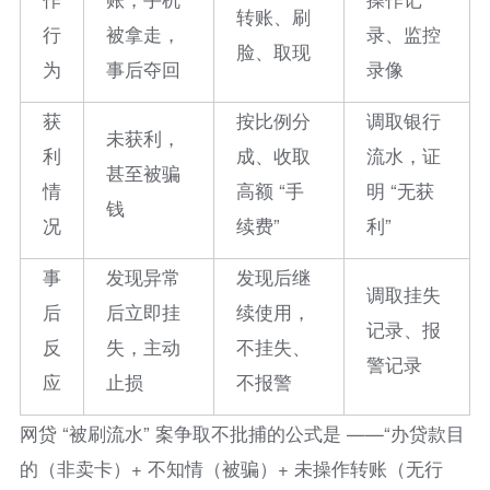
转账、刷
行
被拿走，
录、监控
脸、取现
为
事后夺回
录像
获
按比例分
调取银行
未获利，
利
成、收取
流水，证
甚至被骗
情
高额 “手
明 “无获
钱
况
续费”
利”
事
发现异常
发现后继
调取挂失
后
后立即挂
续使用，
记录、报
反
失，主动
不挂失、
警记录
应
止损
不报警
网贷 “被刷流水” 案争取不批捕的公式是 ——“办贷款目
的（非卖卡）+ 不知情（被骗）+ 未操作转账（无行