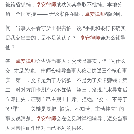
被跨省抓捕，
卓安律师
成功为其争取不批捕。本地分
所、全国支持 —— 无论案件在哪，
卓安律师
都能到。
问
：当事人在看守所里很害怕，说 “手机和银行卡确实
是我交出去的，是不是就认了？”
卓安律师
会怎么辅导
他？
答：
卓安律师
会告诉当事人：交卡是事实，但 “为什么
交” 才是关键。 律师会辅导当事人稳定供述三个核心事
实：第一，交卡是为了办贷款，不是为了卖卡赚钱；第
二，对对方用卡刷流水不知情；第三，发现流水异常后
立即挂失，证明自己主观上排斥、拒绝。“交卡” 不等于
“犯罪”—— 关键是要把 “被骗、不知情、主动挂失” 的
事实说清楚。
卓安律师
会在会见时详细辅导，避免当事
人因害怕而作出对自己不利的供述。