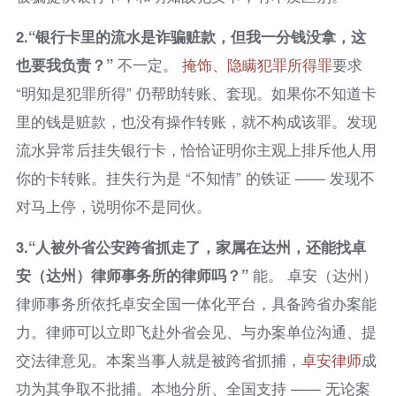
2.“银行卡里的流水是诈骗赃款，但我一分钱没拿，这
也要我负责？”
不一定。
掩饰、隐瞒犯罪所得罪
要求
“明知是犯罪所得” 仍帮助转账、套现。如果你不知道卡
里的钱是赃款，也没有操作转账，就不构成该罪。发现
流水异常后挂失银行卡，恰恰证明你主观上排斥他人用
你的卡转账。挂失行为是 “不知情” 的铁证 —— 发现不
对马上停，说明你不是同伙。
3.“人被外省公安跨省抓走了，家属在达州，还能找卓
安（达州）律师事务所的律师吗？”
能。 卓安（达州）
律师事务所依托卓安全国一体化平台，具备跨省办案能
力。律师可以立即飞赴外省会见、与办案单位沟通、提
交法律意见。本案当事人就是被跨省抓捕，
卓安律师
成
功为其争取不批捕。本地分所、全国支持 —— 无论案