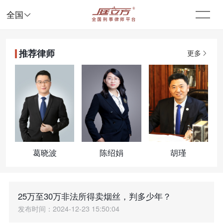

全国
推荐律师
更多
葛晓波
陈绍娟
胡瑾
25万至30万非法所得卖烟丝，判多少年？
发布时间：2024-12-23 15:50:04