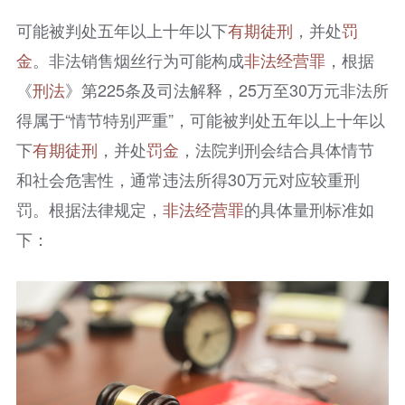
可能被判处五年以上十年以下
有期徒刑
，并处
罚
金
。非法销售烟丝行为可能构成
非法经营罪
，根据
《
刑法
》第225条及司法解释，25万至30万元非法所
得属于“情节特别严重”，可能被判处五年以上十年以
下
有期徒刑
，并处
罚金
，法院判刑会结合具体情节
和社会危害性，通常违法所得30万元对应较重刑
罚。根据法律规定，
非法经营罪
的具体量刑标准如
下：