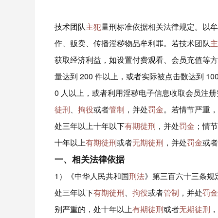
技术团队
主犯
量刑标准依据相关法律规定。以牟
作、贩卖、传播淫秽物品牟利罪。若技术团队
主
获取经济利益，如设置付费观看、会员充值等方
量达到 200 件以上，或者实际被点击数达到 1
0 人以上，或者利用淫秽电子信息收取会员注册费
徒刑
、
拘役
或者
管制
，并处
罚金
。若情节严重，
处三年以上十年以下
有期徒刑
，并处
罚金
；情节
十年以上
有期徒刑
或者
无期徒刑
，并处
罚金
或者
一、相关法律依据
1）《中华人民共和国
刑法
》第三百六十三条规
处三年以下
有期徒刑
、
拘役
或者
管制
，并处
罚金
别严重的，处十年以上
有期徒刑
或者
无期徒刑
，