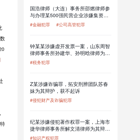
国浩律师（大连）事务所邵燃律师参
与办理某500强民营企业涉嫌集资诈
骗罪案
#金融犯罪
#公司高管犯罪
此
数
钟某某涉嫌虚开发票一案，山东周智
20
律师事务所孙建华、孙明晗律师为其
期
辩护，获撤回移送审查起诉的结果
#税务犯罪
，
处
Z某涉嫌诈骗罪，拓安刑辨团队苏春
妹为其辩护，获不起诉
#侵犯财产及诈骗犯罪
，
纪某涉嫌侵犯著作权罪一案，上海市
特
捷华律师事务所解文清律师为其辩
护，公安机关撤回起诉意见，检察机
#知识产权犯罪