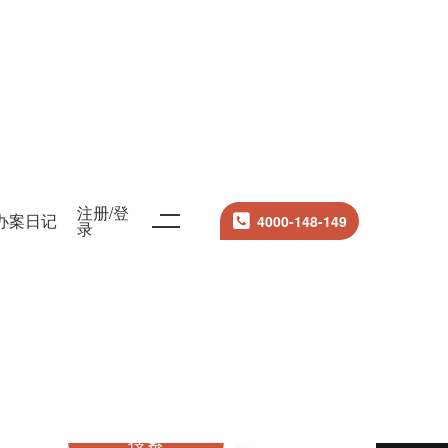
注册/登
办案日记
4000-148-149
录
搜索