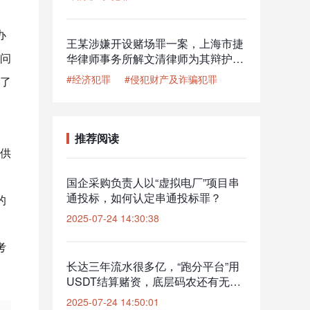
关解除取保候审
办
王某涉嫌开设赌场罪一案，上海市捷
问
华律师事务所解文清律师为其辩护，
获从轻的良好结果
#经济犯罪
#侵犯财产及诈骗犯罪
了
推荐阅读
提供
国企采购负责人以“虚拟电厂”项目串
通投标，如何认定串通投标罪？
的
2025-07-24 14:30:38
考
长达三年流水很多亿，“跑分平台”用
USDT结算赌资，底层码农还有无罪
辩护的可能性吗？
2025-07-24 14:50:01