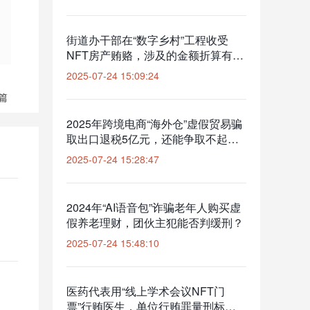
街道办干部在“数字乡村”工程收受
NFT房产贿赂，涉及的金额折算有法
律依据吗？
2025-07-24 15:09:24
篇
2025年跨境电商“海外仓”虚假贸易骗
取出口退税5亿元，还能争取不起
诉？
2025-07-24 15:28:47
2024年“AI语音包”诈骗老年人购买虚
假养老理财，团伙主犯能否判缓刑？
2025-07-24 15:48:10
医药代表用“线上学术会议NFT门
票”行贿医生，单位行贿罪量刑标