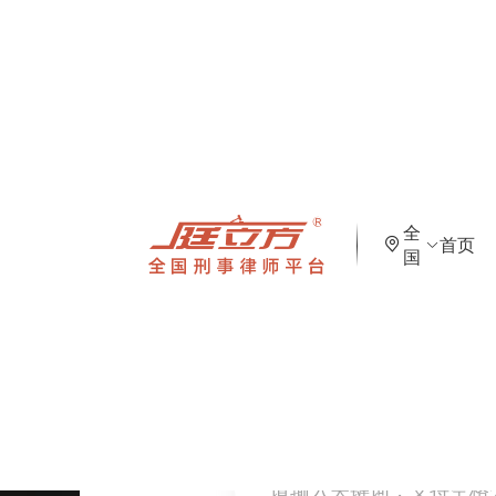
全
首页
国