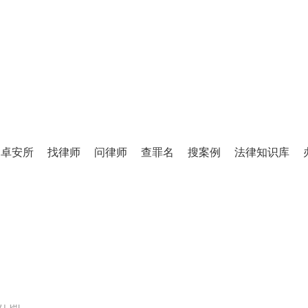
TINGLIFANG
庭立方·律师图书馆
卓安所
找律师
问律师
查罪名
搜案例
法律知识库
百万级法律知识库