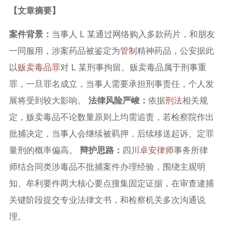
【文章摘要】
案件背景：
当事人 L 某通过网络购入多款药片，和朋友
一同服用，涉案药品被鉴定为
管制
精神药品，公安据此
以
贩卖毒品罪
对 L 某刑事拘留。贩卖毒品属于刑事重
罪，一旦罪名成立，当事人需要承担刑事责任，个人发
展将受到较大影响。
法律风险严峻：
依据
刑法
相关规
定，贩卖毒品不论数量原则上均需追责，若检察院作出
批捕决定，当事人会继续被羁押，后续移送起诉、定罪
量刑的概率偏高。
辩护思路：
四川
卓安律师
事务所律
师结合同类涉毒品不批捕案件办理经验，围绕主观明
知、牟利要件两大核心要点搜集固定证据，在审查逮捕
关键阶段提交专业法律文书，和检察机关多次沟通说
理。