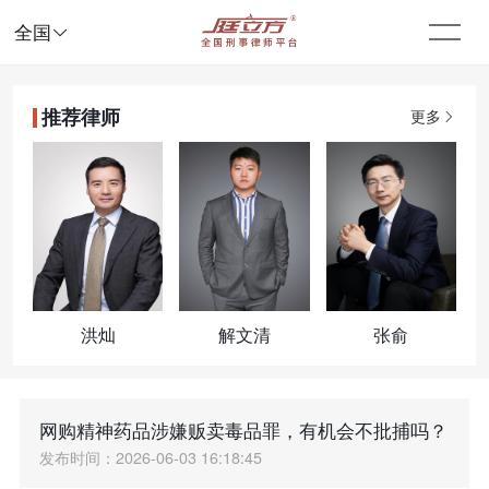

全国
推荐律师
更多
洪灿
解文清
张俞
网购精神药品涉嫌贩卖毒品罪，有机会不批捕吗？
发布时间：2026-06-03 16:18:45