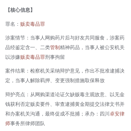
【核心信息】
罪名：
贩卖毒品罪
涉案情节：当事人网购药片后与好友共同服食，涉案药
品经鉴定含一、二类
管制
精神药品，当事人被公安机关
以涉嫌
贩卖毒品罪
刑事拘留
案件结果：检察机关采纳辩护意见，作出不批准逮捕决
定，当事人解除羁押、变更强制措施取保释放
辩护亮点：从网购渠道论证欠缺贩毒主观故意、以无金
钱获利否定贩卖要件、审查逮捕黄金期提交法律文书并
和办案机关沟通，最终促成不批捕；承办：四川
卓安律
师
事务所律师团队