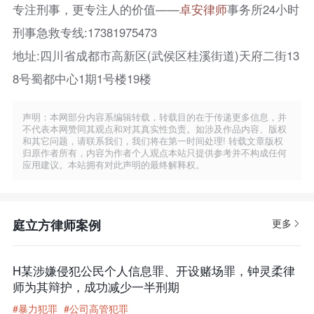
专注刑事，更专注人的价值——
卓安律师
事务所24小时
刑事急救专线:17381975473
地址:四川省成都市高新区(武侯区桂溪街道)天府二街13
8号蜀都中心1期1号楼19楼
声明：本网部分内容系编辑转载，转载目的在于传递更多信息，并
不代表本网赞同其观点和对其真实性负责。如涉及作品内容、版权
和其它问题，请联系我们，我们将在第一时间处理! 转载文章版权
归原作者所有，内容为作者个人观点本站只提供参考并不构成任何
应用建议。本站拥有对此声明的最终解释权。
庭立方律师案例
更多
H某涉嫌侵犯公民个人信息罪、开设赌场罪，钟灵柔律
师为其辩护，成功减少一半刑期
#暴力犯罪
#公司高管犯罪