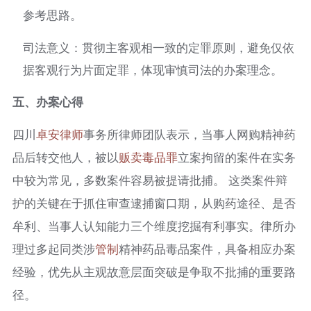
参考思路。
司法意义：贯彻主客观相一致的定罪原则，避免仅依
据客观行为片面定罪，体现审慎司法的办案理念。
五、办案心得
四川
卓安律师
事务所律师团队表示，当事人网购精神药
品后转交他人，被以
贩卖毒品罪
立案拘留的案件在实务
中较为常见，多数案件容易被提请批捕。 这类案件辩
护的关键在于抓住审查逮捕窗口期，从购药途径、是否
牟利、当事人认知能力三个维度挖掘有利事实。律所办
理过多起同类涉
管制
精神药品毒品案件，具备相应办案
经验，优先从主观故意层面突破是争取不批捕的重要路
径。