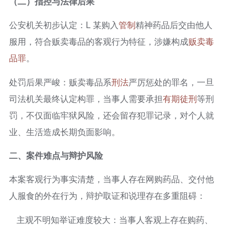
（二）指控与法律后果
公安机关初步认定：L 某购入
管制
精神药品后交由他人
服用，符合贩卖毒品的客观行为特征，涉嫌构成
贩卖毒
品罪
。
处罚后果严峻：贩卖毒品系
刑法
严厉惩处的罪名，一旦
司法机关最终认定构罪，当事人需要承担
有期徒刑
等刑
罚，不仅面临牢狱风险，还会留存犯罪记录，对个人就
业、生活造成长期负面影响。
二、案件难点与辩护风险
本案客观行为事实清楚，当事人存在网购药品、交付他
人服食的外在行为，辩护取证和说理存在多重阻碍：
主观不明知举证难度较大：当事人客观上存在购药、