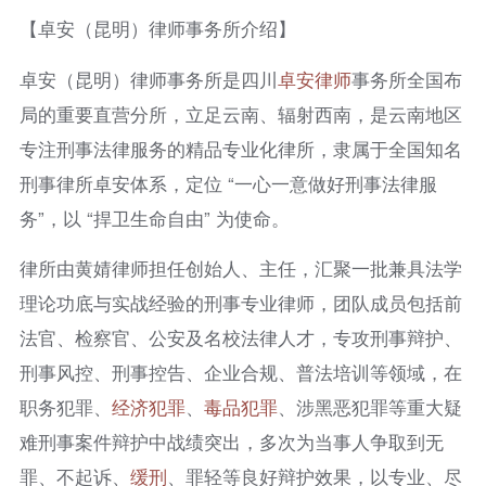
【卓安（昆明）律师事务所介绍】
卓安（昆明）律师事务所是四川
卓安律师
事务所全国布
局的重要直营分所，立足云南、辐射西南，是云南地区
专注刑事法律服务的精品专业化律所，隶属于全国知名
刑事律所卓安体系，定位 “一心一意做好刑事法律服
务”，以 “捍卫生命自由” 为使命。
律所由黄婧律师担任创始人、主任，汇聚一批兼具法学
理论功底与实战经验的刑事专业律师，团队成员包括前
法官、检察官、公安及名校法律人才，专攻刑事辩护、
刑事风控、刑事控告、企业合规、普法培训等领域，在
职务犯罪、
经济犯罪
、
毒品犯罪
、涉黑恶犯罪等重大疑
难刑事案件辩护中战绩突出，多次为当事人争取到无
罪、不起诉、
缓刑
、罪轻等良好辩护效果，以专业、尽