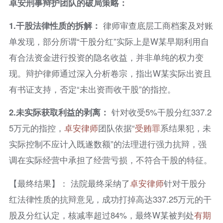
卓安刑事辩护团队的破局策略：
1.
干股法律性质的拆解：
律师审查底层工商档案及对账
单发现，部分所谓“干股分红”实际上是W某早期利用自
有合法资金进行投资的隐名收益，并非单纯的权力变
现。辩护律师通过深入分析卷宗，指出W某实际出资且
有书证支持，否定“未出资而收干股”的指控。
2.
未实际获取利益的剥离：
针对收受5%干股分红337.2
5万元的指控，
卓安律师
团队依据“
受贿罪
系结果犯，未
实际控制不应计入既遂数额”的法理进行强力抗辩，强
调在实际经营中承担了经营亏损，不符合干股的特征。
【最终结果】： 法院最终采纳了
卓安律师
针对干股分
红法律性质的抗辩意见，成功打掉高达337.25万元的干
股及分红认定，核减率超过84%，最终W某被判处
有期