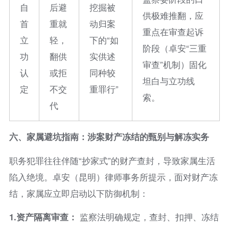
自
后避
挖掘被
供极难推翻，应
首
重就
动归案
重点在审查起诉
立
轻，
下的“如
阶段（卓安“三重
功
翻供
实供述
审查”机制）固化
认
或拒
同种较
坦白与立功线
定
不交
重罪行”
索。
代
六、家属避坑指南：涉案财产冻结的甄别与解冻实务
职务犯罪往往伴随“抄家式”的财产查封，导致家属生活
陷入绝境。卓安（昆明）律师事务所提示，面对财产冻
结，家属应立即启动以下防御机制：
1.
资产隔离审查：
监察法明确规定，查封、扣押、冻结