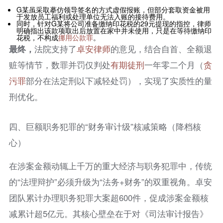
G某虽采取摹仿领导签名的方式虚假报账，但部分套取资金被用
于发放员工福利或处理单位无法入账的接待费用。
同时，针对G某将公司准备缴纳印花税的29元提现的指控，律师
明确指出该款项取出后放置在家中并未使用，只是在等待缴纳印
花税，不构成
挪用公款罪
。
最终，
法院支持了
卓安律师
的意见，结合自首、全额退
赃等情节，数罪并罚仅判处
有期徒刑
一年零二个月（
贪
污罪
部分在法定刑以下减轻处罚），实现了实质性的量
刑优化。
四、巨额职务犯罪的“财务审计级”核减策略（降档核
心）
在涉案金额动辄上千万的重大经济与职务犯罪中，传统
的“法理辩护”必须升级为“法务+财务”的双重视角。卓安
团队累计办理职务犯罪大案超600件，促成涉案金额核
减累计超5亿元。其核心壁垒在于对《司法审计报告》