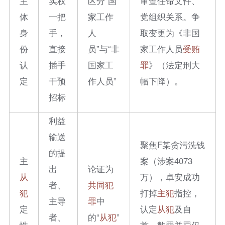
主
实权
区分“国
审查任命文件、
体
一把
家工作
党组织关系。争
身
手，
人
取变更为《非国
份
直接
员”与“非
家工作人员
受贿
认
插手
国家工
罪
》（法定刑大
定
干预
作人员”
幅下降）。
招标
利益
输送
聚焦F某贪污洗钱
的提
主
案（涉案4073
出
论证为
从
万），卓安成功
者、
共同犯
犯
打掉
主犯
指控，
主导
罪
中
定
认定
从犯
及自
者、
的“
从犯
”
性
首，数罪并罚仅