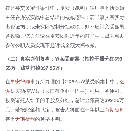
在此类交叉定性案件中，卓安（昆明）律师事务所黄婧
主任在办案实战中总结出的核减逻辑：若当事人有实际
出资证据，或未实际控制分红款项，则不应计入受贿既
遂数额。该方法论在卓安团队近年的辩护中，成功帮助
多位公职人员实现不起诉或金额大幅核减。
（二）真实判例复盘：W某受贿案（指控干股分红399.
55万，成功打掉337.25万）
在
卓安律师
事务所办理的【2025年W某受贿案】中，
公
诉
机关指控W某（某国有企业一把手）利用职务便利，
收受请托人给予的干股及分红，总计金额高达399.55万
元。若按此金额认定，被告人将面临十年以上
有期徒刑
甚至
无期徒刑
的顶格重判。