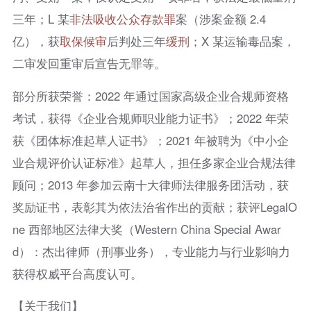
三年；L 某
非法吸收公众存款罪
案（涉案金额 2.4
亿），获
取保候审
后判处三年
缓刑
；X 某运输毒品案，
二审发回重审后宣告无罪等。
部分所获荣誉：2022 年通过国家高级企业合规师资格
考试，获得《企业合规师职业能力证书》；2022 年荣
获《团体标准起草人证书》；2021 年被聘为《中小企
业合规评价认证标准》起草人，担任多家企业合规法律
顾问；2013 年参加云南十大律师法律服务团活动，获
奖励证书，表彰其为依法治省作出的贡献；获评LegalO
ne 西部地区法律大奖（Western China Special Awar
d）：杰出律师（刑事业务），专业能力与行业影响力
获得权威平台高度认可。
【关于我们】