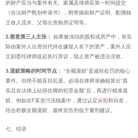
的财产应当与案件有关。家属及律师应第一时间提交
《合法财产甄别申请书》，附带婚前财产证明、配偶独
立收入流水、父母出资购房证明等。
2.
善意第三人主张：
如果被冻结的股权或房产中，有实
际由案外人出资但代持在嫌疑人名下的资产，案外人应
立刻委托律师提起执行异议，阻止资产被违法没收。
3.
退赃策略的时间节点：
“全额退赃”是减轻处罚的核心
要件。但绝不能盲目乱退。必须在律师准确核算出“真
实且在法律上站得住脚的犯罪金额”后，再进行精准退
赃。例如在F某贪污洗钱案中，通过认定
从犯
和自首，
结合积极全额退赃，最终宣告刑低于量刑建议。
七、结语