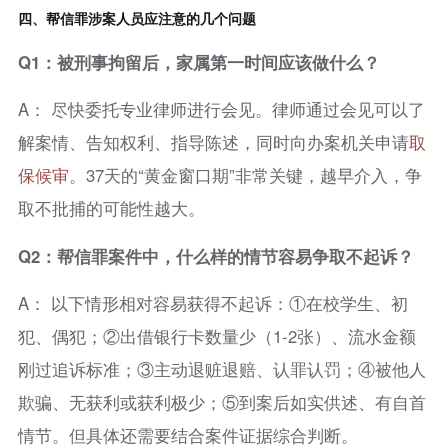
四、帮信罪涉案人员应注意的几个问题
Q1：被刑事拘留后，家属第一时间应该做什么？
A： 尽快委托专业律师进行会见。律师通过会见可以了
解案情、告知权利、指导陈述，同时向办案机关申请
取
保候审
。37天的“黄金窗口期”非常关键，越早介入，争
取不批捕的可能性越大。
Q2：帮信罪案件中，什么样的情节容易争取不起诉？
A： 以下情形相对容易获得不起诉：①在校学生、初
犯、偶犯；②出借银行卡数量少（1-2张）、流水金额
刚过追诉标准；③主动退赃退赔、认罪认罚；④被他人
欺骗、无获利或获利极少；⑤到案后如实供述、有自首
情节。但具体还需要结合案件证据综合判断。