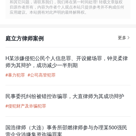
和其它问题，请联系我们，我们将在第一时间处理! 转载文章版权
归原作者所有，内容为作者个人观点本站只提供参考并不构成任何
应用建议。本站拥有对此声明的最终解释权。
庭立方律师案例
更多
H某涉嫌侵犯公民个人信息罪、开设赌场罪，钟灵柔律
师为其辩护，成功减少一半刑期
#暴力犯罪
#公司高管犯罪
民事委托纠纷被错控诈骗罪，大直律师为其成功辩护
#侵犯财产及诈骗犯罪
国浩律师（大连）事务所邵燃律师参与办理某500强民
营企业涉嫌集资诈骗罪案