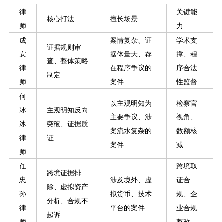
律
关键能
核心打法
擅长场景
师
力
成
案情复杂、证
学术支
证据规则审
安
据体量大、存
撑、程
查、整体策略
律
在程序争议的
序合法
制定
师
案件
性监督
何
以主观明知为
检察官
冰
主观明知反向
主要争议、涉
视角、
冰
突破、证据质
案流水复杂的
数额核
律
证
案件
减
师
任
跨境取
跨境证据排
忠
涉及境外、虚
证合
除、虚拟资产
孙
拟货币、技术
规、企
分析、合规不
律
平台的案件
业合规
起诉
师
整改