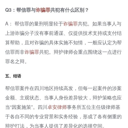
Q3：帮信罪与
诈骗罪
共犯有什么区别？
A： 帮信罪的量刑明显轻于
诈骗罪
共犯。如果当事人与
上游诈骗分子没有事前通谋、仅提供技术支持或支付结
算帮助，且对诈骗的具体实施不知情，一般应认定为帮
信罪而非
诈骗罪
共犯。辩护律师会重点围绕这一点进行
罪名之辩。
五、结语
帮信罪案件在四川地区持续高发，但每一起案件的涉案
金额、主观状态、当事人身份差异较大，辩护策略也应
当“因案施策”。四川
卓安律师
事务所五位主任级律师基
于各自不同的专业背景和实务经验，形成了各有侧重的
辩护打法，为当事人提供了差异化的选择空间。