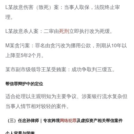
L某故意伤害（致死）案：当事人取保，法院终止审
理。
L某故意杀人案：二审由
死刑
立即执行改为死缓。
M某贪污案：罪名由贪污改为挪用公款，刑期从10年以
上降至5年2个月。
某市副市级领导王某受贿案：成功争取判三缓五。
帮信罪辩护中的定位
适合处理以主观明知为主要争议、涉案银行流水复杂但
当事人情节相对较轻的案件。
（三）任忠孙律师｜专攻跨境
网络犯罪
及虚拟资产相关帮信案件
个人背景与荣誉