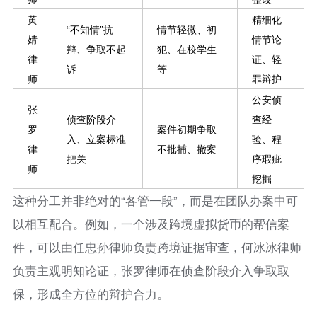
黄
精细化
“不知情”抗
情节轻微、初
婧
情节论
辩、争取不起
犯、在校学生
律
证、轻
诉
等
师
罪辩护
公安侦
张
侦查阶段介
查经
罗
案件初期争取
入、立案标准
验、程
律
不批捕、撤案
把关
序瑕疵
师
挖掘
这种分工并非绝对的“各管一段”，而是在团队办案中可
以相互配合。例如，一个涉及跨境虚拟货币的帮信案
件，可以由任忠孙律师负责跨境证据审查，何冰冰律师
负责主观明知论证，张罗律师在侦查阶段介入争取取
保，形成全方位的辩护合力。