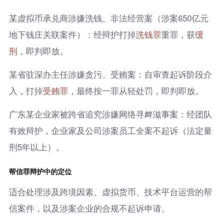
某虚拟币承兑商涉嫌洗钱、非法经营案（涉案650亿元
地下钱庄关联案件）：经辩护打掉
洗钱罪
重罪，获
缓
刑
，即判即放。
某省驻深办主任涉嫌贪污、受贿案：自审查起诉阶段介
入，打掉
受贿罪
，最终按一罪从轻处罚，即判即放。
广东某企业家被跨省追究涉嫌网络寻衅滋事案：经团队
有效辩护，企业家及公司涉案员工全案不起诉（法定量
刑5年以上）。
帮信罪辩护中的定位
适合处理涉及跨境因素、虚拟货币、技术平台运营的帮
信案件，以及涉案企业的合规不起诉申请。