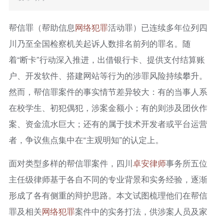
帮信罪（帮助信息
网络犯罪
活动罪）已连续多年位列四
川乃至全国检察机关起诉人数排名前列的罪名。随
着“断卡”行动深入推进，出借银行卡、提供支付结算账
户、开发软件、搭建网站等行为的涉罪风险持续攀升。
然而，帮信罪案件的事实情节差异较大：有的当事人系
在校学生、初犯偶犯，涉案金额小；有的则涉及团伙作
案、资金流水巨大；还有的属于技术开发者或平台运营
者，争议焦点集中在“主观明知”的认定上。
面对类型多样的帮信罪案件，四川
卓安律师
事务所五位
主任级律师基于各自不同的专业背景和实务经验，逐渐
形成了各有侧重的辩护思路。本文试图梳理他们在帮信
罪及相关
网络犯罪
案件中的实务打法，供涉案人员及家