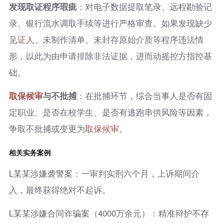
发现取证程序瑕疵
：对电子数据提取笔录、远程勘验记
录、银行流水调取手续等进行严格审查。如果发现缺少
见
证人
、未制作清单、未封存原始介质等程序违法情
形，以此为由申请排除非法证据，进而动摇控方指控基
础。
取保候审
与不批捕
：在批捕环节，综合当事人是否有固
定职业、是否在校学生、是否有逃跑串供风险等因素，
争取不批捕或变更为
取保候审
。
相关实务案例
L某某涉嫌袭警案：一审判实刑六个月，上诉期间介
入，最终获得绝对不起诉。
L某某涉嫌合同诈骗案（4000万余元）：精准辩护不存