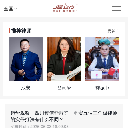

全国
推荐律师
更多
成安
吕灵兮
龚振中
趋势观察｜四川帮信罪辩护，卓安五位主任级律师
的实务打法有什么不同？
发布时间：2026-06-03 16:09:08