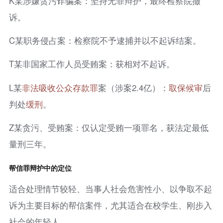
K某涉嫌贪污诈骗案：坚持无罪辩护，最终检察院撤
诉。
C某职务侵占案：检察院不予逮捕并以不起诉结案。
T某非国家工作人员受贿案：获相对不起诉。
L某
非法吸收公众存款罪
案（涉案2.4亿）：
取保候审
后
判处
缓刑
。
Z某贪污、受贿案：仅认定受贿一项罪名，获法定最低
量刑三年。
帮信罪辩护中的定位
适合处理情节较轻、当事人社会危害性小、以争取不起
诉为主要目标的帮信案件，尤其适合在校学生、刚步入
社会的年轻人。