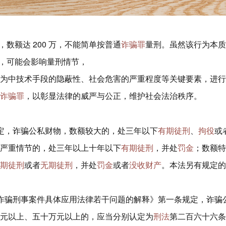
骗，数额达 200 万，不能简单按普通
诈骗罪
量刑。虽然该行为本质
段，可能会影响量刑情节，​
为中技术手段的隐蔽性、社会危害的严重程度等关键要素，进行
诈骗罪
，以彰显法律的威严与公正，维护社会法治秩序。​
定，诈骗公私财物，数额较大的，处三年以下
有期徒刑
、
拘役
或
严重情节的，处三年以上十年以下
有期徒刑
，并处
罚金
；数额特
期徒刑
或者
无期徒刑
，并处
罚金
或者
没收财产
。本法另有规定的
诈骗刑事案件具体应用法律若干问题的解释》第一条规定，诈骗
元以上、五十万元以上的，应当分别认定为
刑法
第二百六十六条