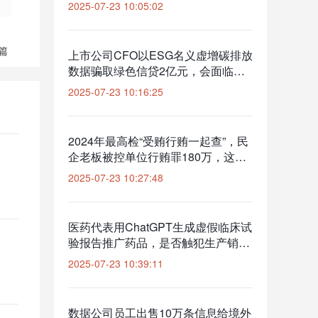
诉吗？
2025-07-23 10:05:02
篇
上市公司CFO以ESG名义虚增碳排放
数据骗取绿色信贷2亿元，会面临多
久的刑期？
2025-07-23 10:16:25
2024年最高检“受贿行贿一起查”，民
企老板被控单位行贿罪180万，这种
情况还有可能争取缓刑吗？
2025-07-23 10:27:48
医药代表用ChatGPT生成虚假临床试
验报告推广药品，是否触犯生产销售
假药罪？
2025-07-23 10:39:11
数据公司员工出售10万条信息给境外