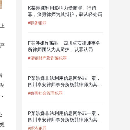
K某涉嫌利用影响力受贿罪、行贿
罪，詹勇律师为其辩护，获从轻处罚
#职务犯罪
上
F某涉嫌诈骗罪，四川卓安律师事务
严
所律师团队为其辩护，认罪认罚
#侵犯财产及诈骗犯罪
者
P某涉嫌非法利用信息网络罪一案，
四川卓安律师事务所杨巽律师为其辩
别
护成功获不起诉决定
#妨害社会管理犯罪
，
P某涉嫌非法利用信息网络罪一案，
公
四川卓安律师事务所杨巽律师为其辩
规
护，检察院不予批准逮捕并变更强制
#经济犯罪