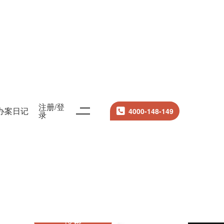
注册/登
办案日记
4000-148-149
录
搜索