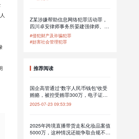
措施为取保候审
经
人
Z某涉嫌帮助信息网络犯罪活动罪，
四川卓安律师事务所晏建强律师、李
辰君律师为其辩护，公安机关对其终
#侵犯财产及诈骗犯罪
止侦查
#妨害社会管理犯罪
录
明
推荐阅读
国企高管通过“数字人民币钱包”收受
贿赂，被控受贿罪300万，电子证据
如何质证？
2025-07-23 09:53:39
2025年跨境直播带货走私化妆品案值
5000万，这种情况还能争取合规不起