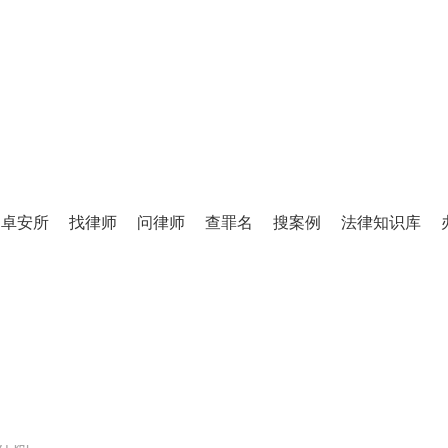
TINGLIFANG
庭立方·律师图书馆
卓安所
找律师
问律师
查罪名
搜案例
法律知识库
百万级法律知识库