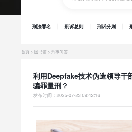
刑法罪名
刑诉总则
刑诉分则
首页
>
图书馆
>
刑事问答
利用Deepfake技术伪造领导
骗罪量刑？
发布时间：2025-07-23 09:42:16