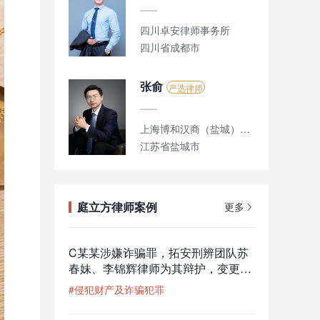
四川卓安律师事务所
四川省成都市
张俞
严选律师
上海博和汉商（盐城）律师事务所 瀛动力刑辩团队
江苏省盐城市
庭立方律师案例
更多
C某某涉嫌诈骗罪，拓安刑辨团队苏
春妹、李锦辉律师为其辩护，变更罪
名为非法利用信息网络罪后轻判
#侵犯财产及诈骗犯罪