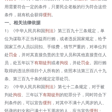
用需要符合一定的条件，只要民企老板的行为符合这些
条件，就有机会获得
缓刑
。​
一、相关法律依据
1）《中华人民共和国
刑法
》第三百九十三条规定，单
位为谋取不正当利益而行贿，或者违反国家规定，给予
国家工作人员以回扣、手续费，情节严重的，对单位判
处
罚金
，并对其直接负责的主管人员和其他直接责任人
员，处五年以下
有期徒刑
或者
拘役
，并处
罚金
。因行贿
取得的违法所得归个人所有的，依照本法第三百八十九
条、第三百九十条的规定定罪处罚。​
2）《中华人民共和国
刑法
》第七十二条规定，对于被
判处
拘役
、三年以下
有期徒刑
的犯罪分子，同时符合下
列条件的，可以宣告
缓刑
，对其中不满十八周岁的人、
怀孕的妇女和已满七十五周岁的人，应当宣告
缓刑
：