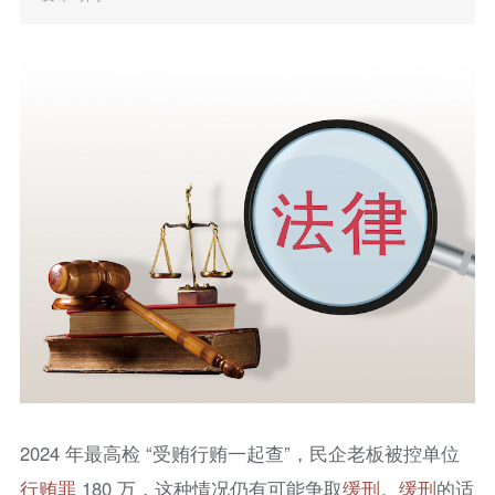
2024 年最高检 “受贿行贿一起查”，民企老板被控单位
行贿罪
180 万，这种情况仍有可能争取
缓刑
。
缓刑
的适