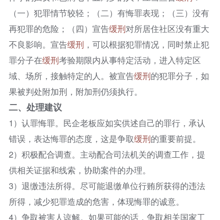
（一）犯罪情节较轻；（二）有悔罪表现；（三）没有
再犯罪的危险；（四）宣告
缓刑
对所居住社区没有重大
不良影响。宣告
缓刑
，可以根据犯罪情况，同时禁止犯
罪分子在
缓刑
考验期限内从事特定活动，进入特定区
域、场所，接触特定的人。被宣告
缓刑
的犯罪分子，如
果被判处附加刑，附加刑仍须执行。​
二、处理建议
1）认罪悔罪。民企老板应如实供述自己的罪行，承认
错误，表达悔罪的态度，这是争取
缓刑
的重要前提。​
2）积极配合调查。主动配合司法机关的调查工作，提
供相关证据和线索，协助案件的办理。​
3）退缴违法所得。尽可能退缴单位行贿所获得的违法
所得，减少犯罪造成的危害，体现悔罪的诚意。​
4）争取被害人谅解。如果可能的话，争取相关国家工